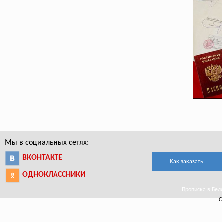
Мы в социальных сетях:
ВКОНТАКТЕ
Как заказать
ОДНОКЛАССНИКИ
Прописка в Бело
С