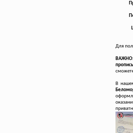
П
П
Для пол
ВАЖНО: 
пропис
сможете
В наше
Беломо
оформл
оказан
приватн