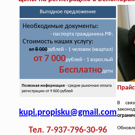
Выгодное предложение
Необходимые документы:
- паспорта гражданина РФ;
Стоимость наших услугу:
от 8 000
рублей - 1 человек (квартал)
от 7 000
рублей - 1 взрослый
Бесплатно
дети
Полезная информация
- средне рыночная оплата
Прайс
регистрации от 9 600 рублей
В свя
законо
kupi.propisku@gmail.com
огранич
Обновле
Тел. 7-937-796-30-96