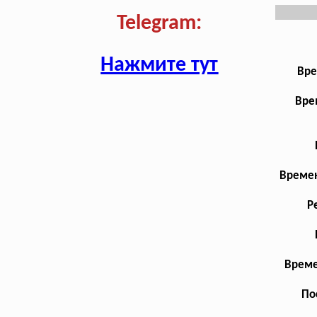
Telegram:
Нажмите тут
Вре
Вре
Времен
Р
Време
По